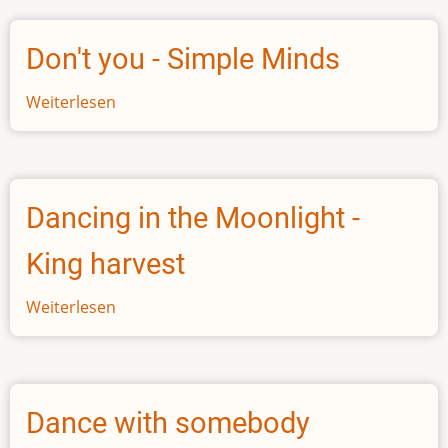
Don't you - Simple Minds
Weiterlesen
über
Don't
you
-
Simple
Dancing in the Moonlight -
Minds
King harvest
Weiterlesen
über
Dancing
in
the
Moonlight
Dance with somebody
-