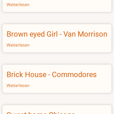
King
Weiterlesen
über
harvest
Dance
with
somebody
Brown eyed Girl - Van Morrison
Weiterlesen
über
Brown
eyed
Girl
-
Brick House - Commodores
Van
Morrison
Weiterlesen
über
Brick
House
-
Commodores