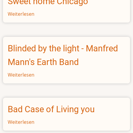
Sweet home Chicago
Weiterlesen
über
Sweet
home
Chicago
Blinded by the light - Manfred
Mann's Earth Band
Weiterlesen
über
Blinded
by
the
light
Bad Case of Living you
-
Manfred
Weiterlesen
über
Mann's
Bad