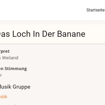
Haupt
Startseite
as Loch In Der Banane
rpret
s Weiland
en Stimmung
r
usik Gruppe
stik