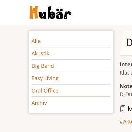
Direkt
zum
Inhalt
Noten
D
Alle
Akustik
Inte
Big Band
Klau
Easy Living
Not
Oral Office
D-Du
Archiv
M
Aku