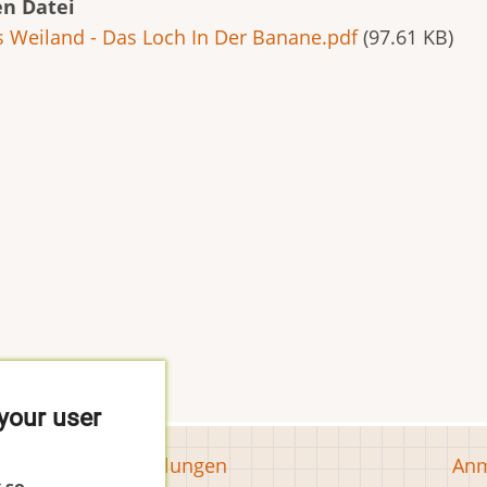
n Datei
s Weiland - Das Loch In Der Banane.pdf
(97.61 KB)
your user
Tools
Us
Cookie-Einstellungen
Anm