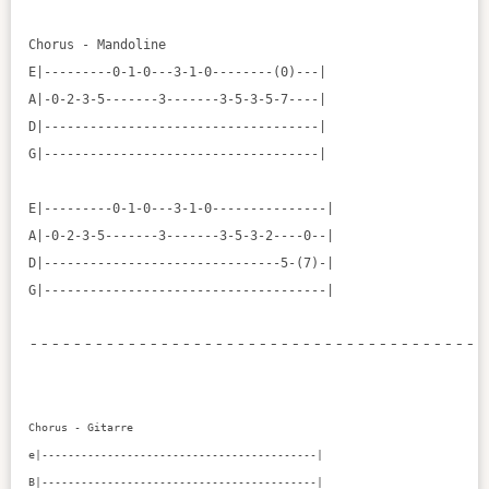
Chorus - Mandoline

E|---------0-1-0---3-1-0--------(0)---|

A|-0-2-3-5-------3-------3-5-3-5-7----|

D|------------------------------------|

G|------------------------------------|

E|---------0-1-0---3-1-0---------------|

A|-0-2-3-5-------3-------3-5-3-2----0--|

D|-------------------------------5-(7)-|

-------------------------------------------
Chorus - Gitarre

e|------------------------------------------|

B|------------------------------------------|
