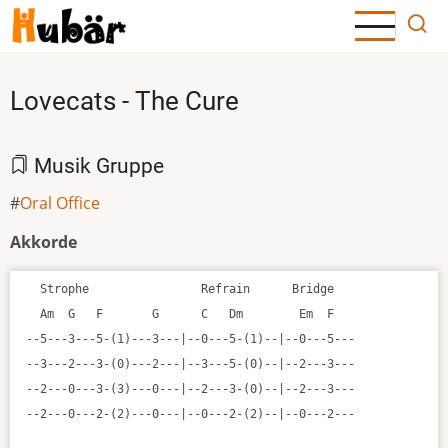
Direkt
zum
Inhalt
Lovecats - The Cure
Musik Gruppe
Oral Office
Akkorde
  Strophe                Refrain      Bridge 

  Am  G   F       G      C   Dm        Em  F

--5---3---5-(1)---3---|--0---5-(1)--|--0---5---

--3---2---3-(0)---2---|--3---5-(0)--|--2---3---

--2---0---3-(3)---0---|--2---3-(0)--|--2---3---

--2---0---2-(2)---0---|--0---2-(2)--|--0---2---
