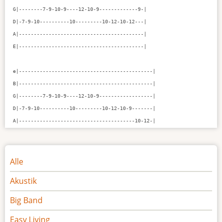
G|--------7-9-10-9----12-10-9-------------9-|

D|-7-9-10----------10---------10-12-10-12---|

A|------------------------------------------|

E|------------------------------------------|

e|---------------------------------------------|

B|---------------------------------------------|

G|--------7-9-10-9----12-10-9------------------|

D|-7-9-10----------10---------10-12-10-9-------|

A|---------------------------------------10-12-|
Noten
Alle
Akustik
Big Band
Easy Living