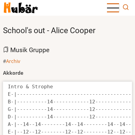
Direkt
zum
Inhalt
School's out - Alice Cooper
Musik Gruppe
Archiv
Akkorde
Intro & Strophe

E-|---------------------------------------
B-|----------14------------12------------1
G-|----------14------------12------------1
D-|----------14------------12------------1
A-|--14--14--------14--14--------14--14---
E-|--12--12--------12--12--------12--12---