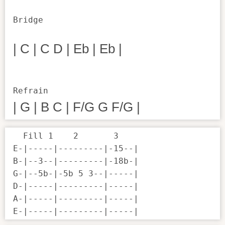
Bridge

| C | C D | Eb | Eb |
| G | B C | F/G G F/G |
  Fill 1    2       3

E-|-----|---------|-15--|

B-|--3--|---------|-18b-|

G-|--5b-|-5b 5 3--|-----|

D-|-----|---------|-----|

A-|-----|---------|-----|

E-|-----|---------|-----|