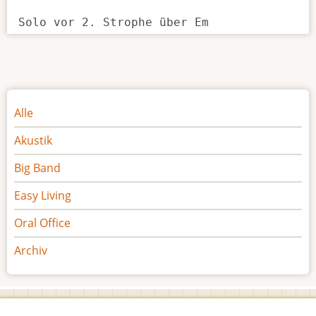
Noten
Alle
Akustik
Big Band
Easy Living
Oral Office
Archiv
Footer
Impressum