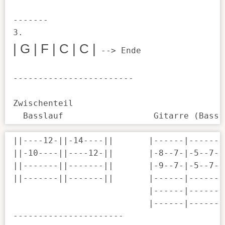
-------

| G | F | 
C | C |
 --> Ende

------------------------

Zwischenteil

  Basslauf                  Gitarre (Bass 
||----12-||-14----||       |------|------|

||-10----||----12-||       |-8--7-|-5--7-|

||-------||-------||       |-9--7-|-5--7-|

||-------||-------||       |------|------|

                           |------|------|

                           |------|------|

----------------------
