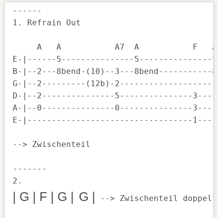
------

1. Refrain Out 

     A   A           A7  A           F   A

E-|------5---------------5---------------5-
B-|--2---8bend-(10)--3---8bend-----------8b
G-|--2---------(12b)-2---------------------
D-|--2---------------5---------------3-----
A-|--0---------------0---------------3-----
E-|----------------------------------1-----
--> Zwischenteil

-------

| G | F | 
G |
G |
 --> Zwischenteil doppelt
