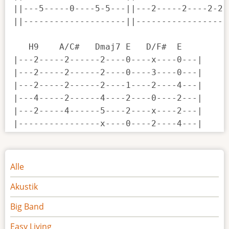
||---5-----0----5-5---||---2-----2----2-2--
||--------------------||-------------------
   H9    A/C#   Dmaj7 E   D/F#  E   

|---2-----2------2----0----x----0---|

|---2-----2------2----0----3----0---|

|---2-----2------2----1----2----4---|

|---4-----2------4----2----0----2---|

|---2-----4------5----2----x----2---|

|----------------x----0----2----4---|
Noten
Alle
Akustik
Big Band
Easy Living