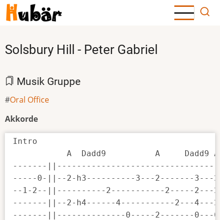
Direkt
zum
Inhalt
Solsbury Hill - Peter Gabriel
Musik Gruppe
Oral Office
Akkorde
Intro

           A  Dadd9          A     Dadd9 A 
-------||---------------------------------
-----0-||--2-h3----------3---2-------3---2
--1-2--||----------2-----------2-----2---2
-------||--2-h4------4-----------2---4---2
-------||--------------0-----2-------0---0