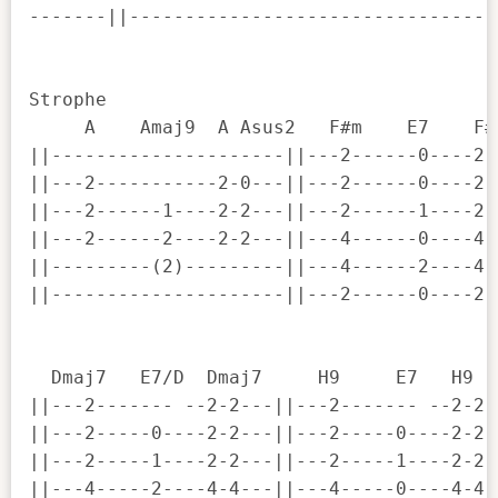
-------||---------------------------------
Strophe

     A    Amaj9  A Asus2   F#m    E7    F#m
||---------------------||---2------0----2-2
||---2-----------2-0---||---2------0----2-2
||---2------1----2-2---||---2------1----2-2
||---2------2----2-2---||---4------0----4-4
||---------(2)---------||---4------2----4-4
||---------------------||---2------0----2-2
  Dmaj7   E7/D  Dmaj7     H9     E7   H9

||---2------- --2-2---||---2------- --2-2--
||---2-----0----2-2---||---2-----0----2-2--
||---2-----1----2-2---||---2-----1----2-2--
||---4-----2----4-4---||---4-----0----4-4--