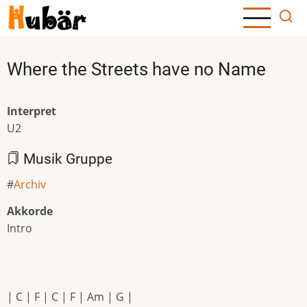
Direkt
zum
Inhalt
Where the Streets have no Name
Interpret
U2
Musik Gruppe
Archiv
Akkorde
Intro
| C | F | C | F | Am | G |