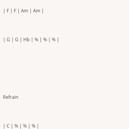
| F | F | Am | Am |
| G | G | Hb | % | % | % |
Refrain
| C | % | % | % |