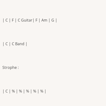
| C | F | C Guitar| F | Am | G |
| C | C Band |
Strophe :
| C | % | % | % | % | % |