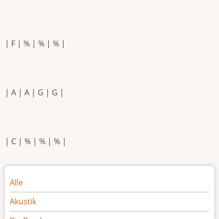
| F | % | % | % |
| A | A | G | G |
| C | % | % | % |
Noten
Alle
Akustik